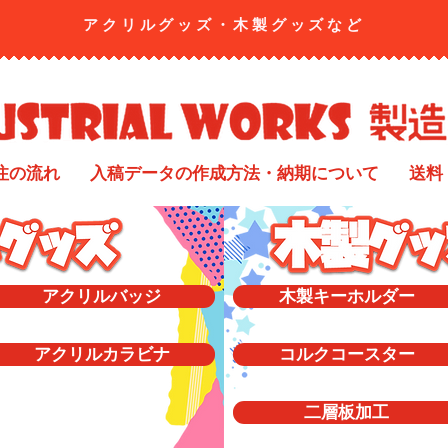
アクリルグッズ・​木製グッズなど
注の流れ
入稿データの作成方法・納期について
送料
アクリルバッジ
木製キーホルダー
アクリルカラビナ
コルクコースター
二層板加工