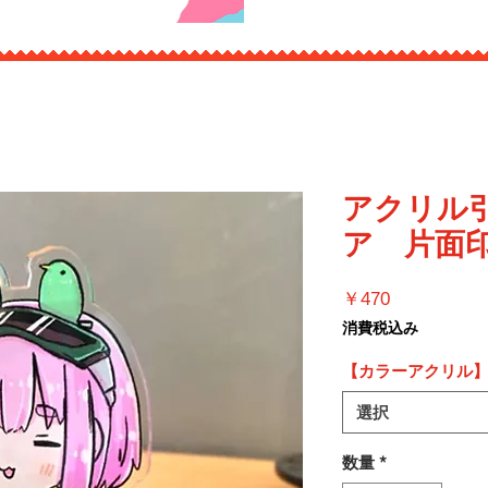
アクリル
ア 片面印
価
￥470
格
消費税込み
【カラーアクリル
選択
数量
*