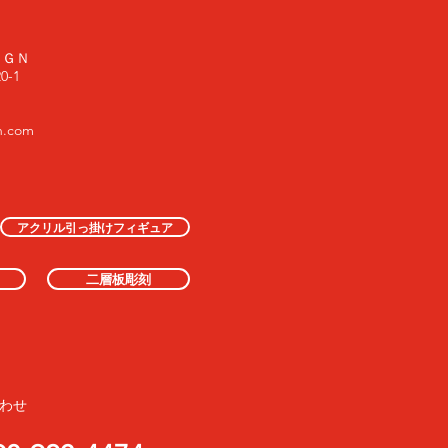
ＩＧＮ
-1
n.com
アクリル引っ掛けフィギュア
二層板彫刻
わせ