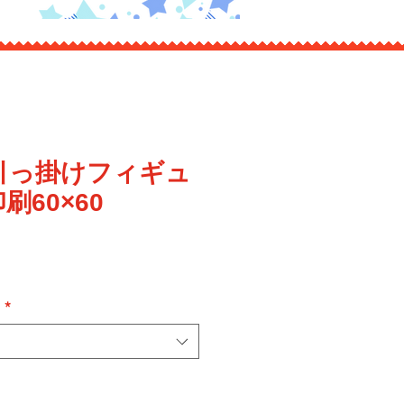
引っ掛けフィギュ
刷60×60
】
*