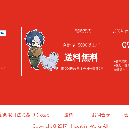
配送方法
お問い合
0
合計￥15000以上で
​送料無料
■営業時間 
■休み 毎
ります。
15,000円未満は全国一律550円
※作業中で
定商取引法に基づく表記
送料
お問合せ
会
Copyright © 2017 Industrial Works All