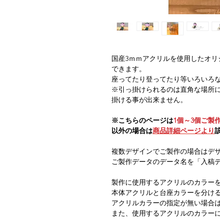
国産3ｍｍアクリルを使用したオリ
できます。
座ってたり登ってたり等いろいろ
※引っ掛けられるのは直角な場所
掛ける事が出来ません。
※こちらのページは
1個～3個ご製
以外の場合は
商品詳細ページより
複数デザインでご製作の場合はデ
ご製作データのデータ名を「入稿
製作に使用するアクリルのカラー
本体アクリルと台座カラーを分け
アクリルカラーの指定が無い場合
また、使用するアクリルのカラー