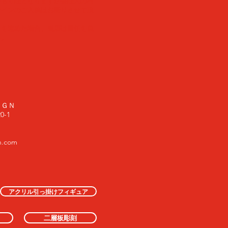
稿も可能となりますが芸能人の写
ザインのご入稿はお断りさせて頂
作を進めた場合、当店は責任を負
い。
ＩＧＮ
-1
n.com
アクリル引っ掛けフィギュア
二層板彫刻