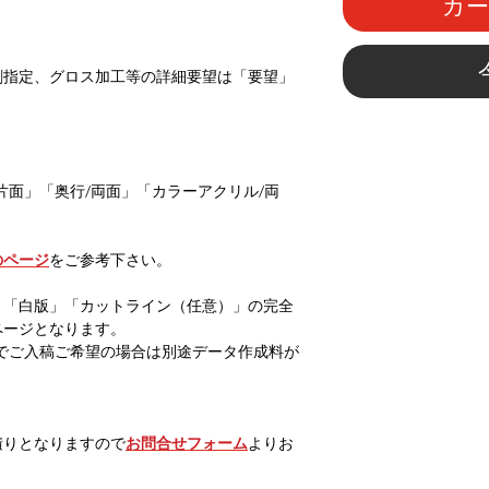
カ
。
刷指定、グロス加工等の詳細要望は「要望」
片面」「奥行/両面」「カラーアクリル/両
のページ
をご参考下さい。
」「白版」「カットライン（任意）」の完全
ページとなります。
g等でご入稿ご希望の場合は別途データ作成料が
積りとなりますので
お問合せフォーム
よりお