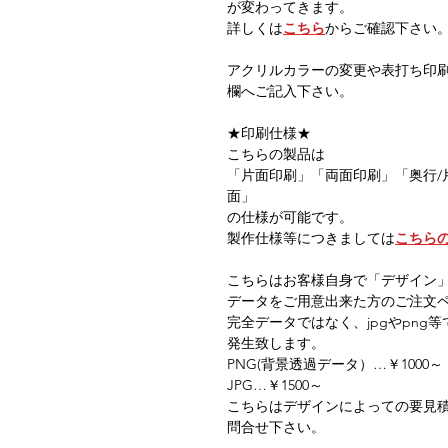
が変わってきます。
詳しくは
こちら
からご確認下さい
アクリルカラーの変更や表打ち印
欄へご記入下さい。
★印刷仕様★
こちらの製品は
「片面印刷」「両面印刷」「奥行/
面」
の仕様が可能です。
製作仕様等につきましては
こちら
こちらはお客様自身で「デザイン
データをご用意出来た方のご注文
完全データではなく、jpgやpn
発生致します。
PNG(背景透過データ）…￥1000～
JPG…￥1500～
こちらはデザインによっての要見
問合せ下さい。