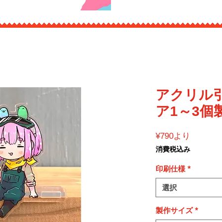
アクリル
ア1～3個
セ
¥790
より
ー
消費税込み
ル
価
印刷仕様
*
格
選択
製作サイズ
*