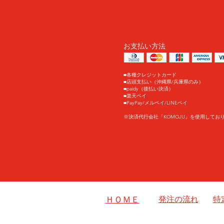
お支払い方法
■各種クレジットカード
■店頭支払い（沖縄県/兵庫県のみ）
■paidy（後払い決済）
​■楽天ペイ
​■PayPay/メルペイ/LINEペイ
※決済代行会社「KOMOJU」を使用してお
ＨＯＭＥ
発注の流れ
特