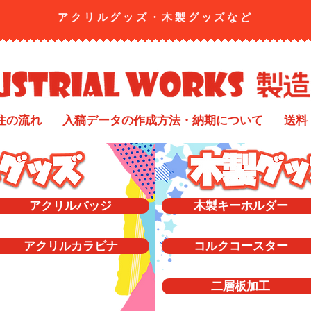
アクリルグッズ・​木製グッズなど
注の流れ
入稿データの作成方法・納期について
送料
アクリルバッジ
木製キーホルダー
アクリルカラビナ
コルクコースター
二層板加工