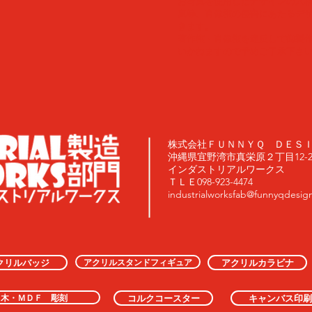
​お写真を使用したデザインの入
真等、肖像権の侵害にあたるデ
きます。
著作権・肖像権を違反して御製
いかねますので予めご了承下さ
株式会社ＦＵＮＮＹＱ ＤＥＳ
沖縄県宜野湾市真栄原２丁目12-20
インダストリアルワークス
ＴＬＥ098-923-4474
industrialworksfab@funnyqdesig
アクリルスタンドフィギュア
クリルバッジ
アクリルカラビナ
木・ＭＤＦ 彫刻
コルクコースター
キャンバス印刷