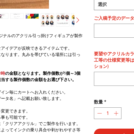
選択
ご入稿予定のデー
ジナルのアクリル引っ掛けフィギュアが製作
なアイデアが反映できるアイテムです。
要望やアクリルカ
になります。丸みを帯びている場所には引っ
工等の仕様変更等は
ション)
作時
の金額となります。製作個数が1個～3個
該当する製作個数の金額をお選び下さい。
ザイン毎にカートへお入れください。
データ名」へ記載お願い致します。
数量
*
を変更できます。
る事も可能です。
は「クリアアクリル」でご製作を行います。
によってインクの乗り具合や剥がれやすさ等