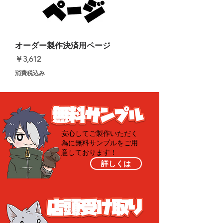
オーダー製作決済用ページ
価格
￥3,612
消費税込み
安心してご製作いただく
為に無料サンプルを
ご用
意しております！
詳しくは