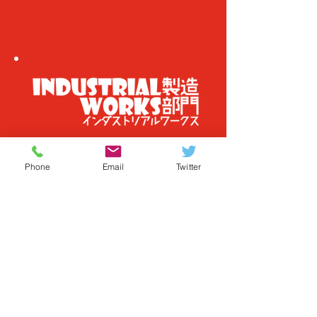
た場合、当店は責任を負いかねますので
予めご了承下さい。
株式会社ＦＵＮＮＹＱ ＤＥＳＩＧＮ
沖縄県宜野湾市真栄原２丁目12-20-1
Phone
Email
Twitter
インダストリアルワークス
ＴＬＥ098-923-4474
industrialworksfab@funnyqdesign.com
お支払い方法
■各種クレジットカード
■店頭支払い（沖縄県/兵庫県のみ）
■paidy（後払い決済）
​■楽天ペイ