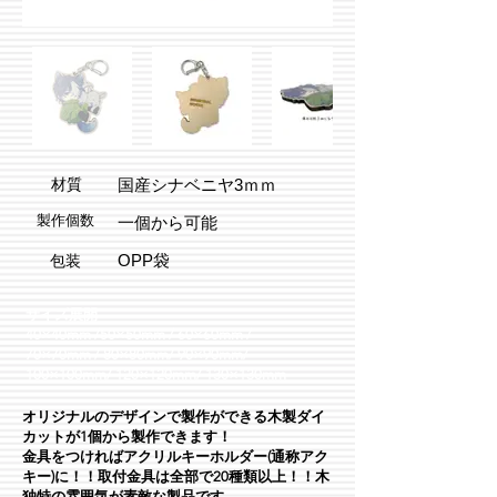
​材質
国産シナベニヤ3ｍｍ
製作個数
一個から可能
OPP袋
​包装
サイズ展開
40×40mm /50×50mm / 60×60mm
/
70×70mm / 80×80mm/ 90×90mm/
100×100mm/ 120×120mm/ 130×130mm
オリジナルのデザインで製作ができる木製ダイ
カットが1個から製作できます！
金具をつければアクリルキーホルダー(通称アク
キー)に！！取付金具
は全部で20種類以上！！木
独特の雰囲気が素敵な製品です。