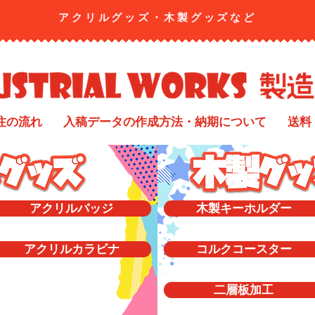
アクリルグッズ・​木製グッズなど
注の流れ
入稿データの作成方法・納期について
送料
アクリルバッジ
木製キーホルダー
アクリルカラビナ
コルクコースター
二層板加工