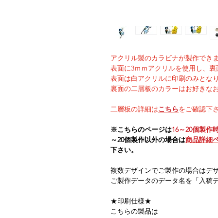
アクリル製のカラビナが製作でき
表面に3ｍｍアクリルを使用し、裏
表面は白アクリルに印刷のみとな
裏面の二層板のカラーはお好きな
二層板の詳細は
こちら
をご確認下
※こちらのページは
16～20個製作
～20個製作以外の場合は
商品詳細
下さい。
複数デザインでご製作の場合はデ
ご製作データのデータ名を「入稿
★印刷仕様★
こちらの製品は