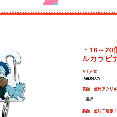
・16～2
ルカラビ
価
￥1,600
格
消費税込み
表面 使用アクリ
選択
裏面 使用二層板
*