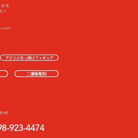
ＩＧＮ
-1
n.com
アクリル引っ掛けフィギュア
二層板彫刻
わせ
98-923-4474