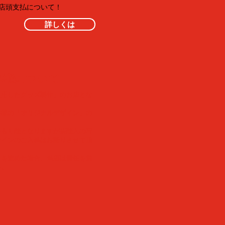
・店頭支払について！
詳しくは
像権について
使用したグッズ製作」のお店とな
客様の「オリジナルデザイン」の
稿も可能となりますが芸能人の写
ザインのご入稿はお断りさせて頂
作を進めた場合、当店は責任を負
い。