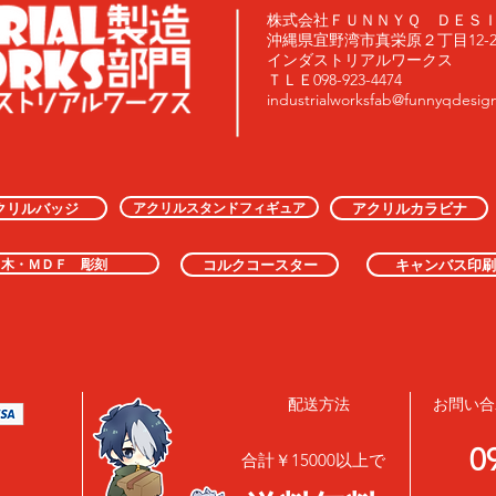
株式会社ＦＵＮＮＹＱ ＤＥＳ
沖縄県宜野湾市真栄原２丁目12-20
インダストリアルワークス
ＴＬＥ098-923-4474
industrialworksfab@funnyqdesig
アクリルスタンドフィギュア
クリルバッジ
アクリルカラビナ
木・ＭＤＦ 彫刻
コルクコースター
キャンバス印刷
配送方法
お問い合
0
合計￥15000以上で