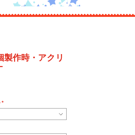
0個製作時・アクリ
ナ
ル
*