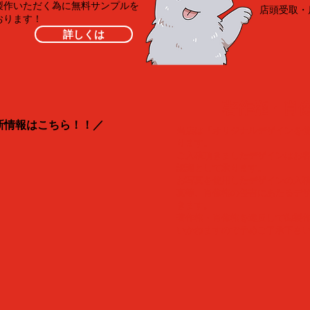
製作いただく為に無料サンプルを
​店頭受取
おります！
詳しくは
​著作権・肖
新情報はこちら！！／
当店は「オリジナルデザインを
ります。
ご入稿頂きましたデザインはお
認識として承ります。
​お写真を使用したデザインの入
真等、肖像権の侵害にあたるデ
きます。
著作権・肖像権を違反して御製
いかねますので予めご了承下さ