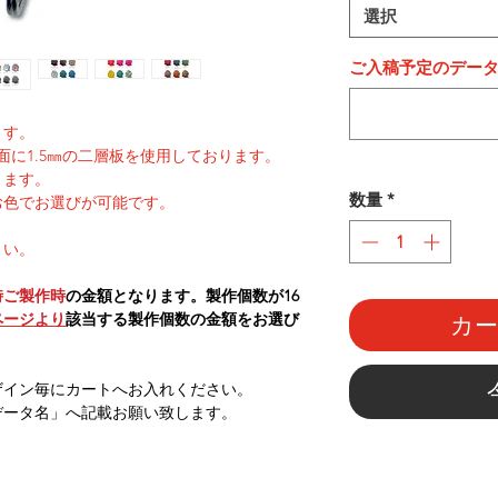
選択
ご入稿予定のデー
ます。
面に1.5㎜の二層板を使用しております。
ります。
数量
*
お色でお選びが可能です。
さい。
時ご製作時
の金額となります。製作個数が16
ページより
該当する製作個数の金額をお選び
カ
ザイン毎にカートへお入れください。
データ名」へ記載お願い致します。