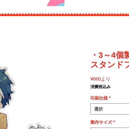
・3～4個
スタンド
セ
¥660
より
ー
消費税込み
ル
価
印刷仕様
*
格
選択
製作サイズ
*