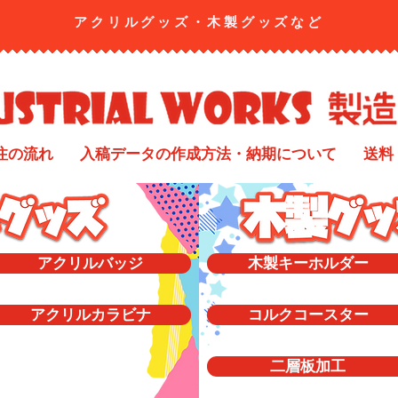
アクリルグッズ・​木製グッズなど
注の流れ
入稿データの作成方法・納期について
送料
アクリルバッジ
木製キーホルダー
アクリルカラビナ
コルクコースター
二層板加工