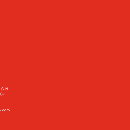
使用したグッズ製作」のお店とな
客様の「オリジナルデザイン」の
稿も可能となりますが芸能人の写
ザインのご入稿はお断りさせて頂
作を進めた場合、当店は責任を負
い。
ＩＧＮ
-1
n.com