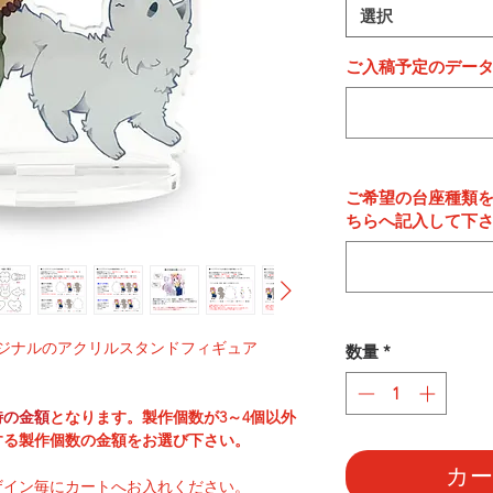
選択
ご入稿予定のデー
ご希望の台座種類
ちらへ記入して下
ジナルのアクリルスタンドフィギュア
数量
*
時の金額
となります。製作個数が3～4個以外
する製作個数の金額をお選び下さい。
カ
ザイン毎にカートへお入れください。