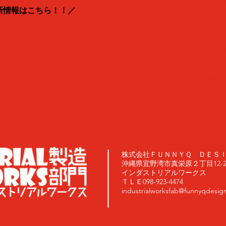
新情報はこちら！！／
当店は「オリジナルデザインを
ります。
ご入稿頂きましたデザインはお
認識として承ります。
​お写真を使用したデザインの入
真等、肖像権の侵害にあたるデ
きます。
著作権・肖像権を違反して御製
いかねますので予めご了承下さ
株式会社ＦＵＮＮＹＱ ＤＥＳ
沖縄県宜野湾市真栄原２丁目12-20
インダストリアルワークス
ＴＬＥ098-923-4474
industrialworksfab@funnyqdesig