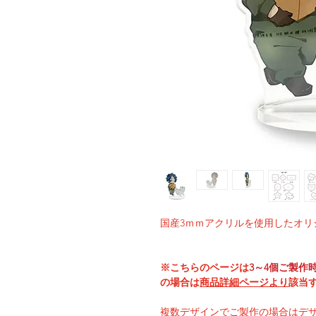
国産3ｍｍアクリルを使用したオリ
※こちらのページは
3～4個ご製作
の場合は
商品詳細ページより
該当
複数デザインでご製作の場合はデ