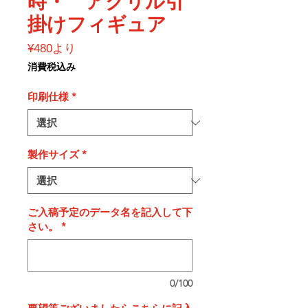
時・ アクリル引
掛けフィギュア
セ
¥480
より
ー
消費税込み
ル
価
印刷仕様
*
格
製作サイズ
*
ご入稿予定のデータ名を記入して下
さい。
*
0/100