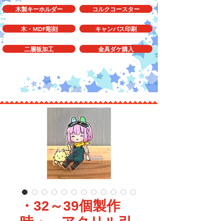
木製キーホルダー
コルクコースター
木・MDF彫刻
キャンバス印刷
二層板加工
金具ダケ購入
・32～39個製作