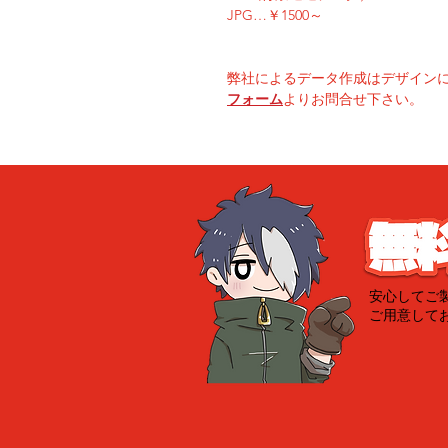
JPG…￥1500～
弊社によるデータ作成はデザイン
フォーム
よりお問合せ下さい。
安心してご
ご用意して