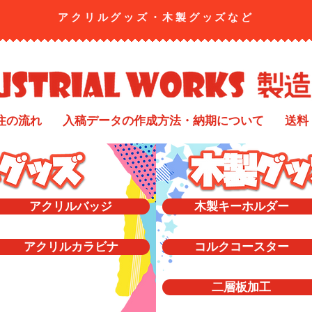
アクリルグッズ・​木製グッズなど
注の流れ
入稿データの作成方法・納期について
送料
アクリルバッジ
木製キーホルダー
アクリルカラビナ
コルクコースター
二層板加工