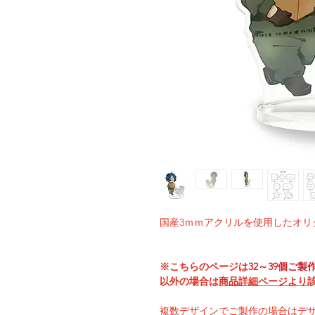
国産3ｍｍアクリルを使用したオリ
※こちらのページは
32～39個ご製
以外の場合は
商品詳細ページより
複数デザインでご製作の場合はデ