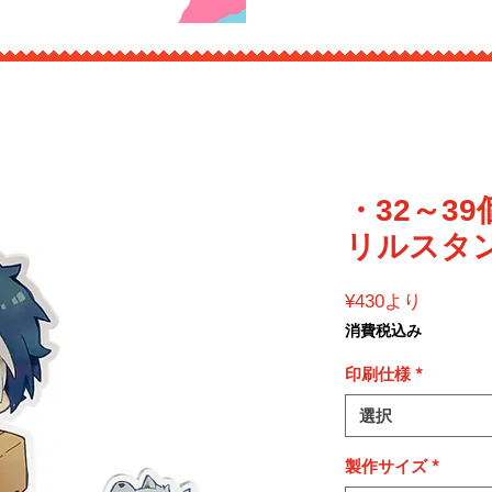
・32～3
リルスタ
セ
¥430
より
ー
消費税込み
ル
価
印刷仕様
*
格
選択
製作サイズ
*