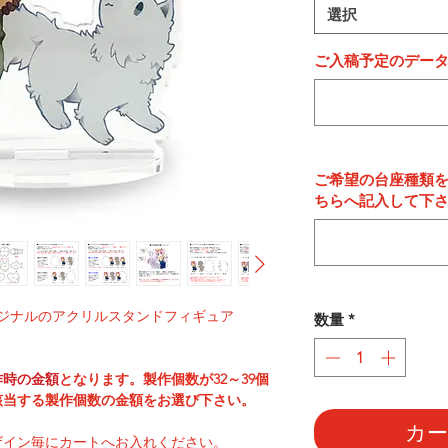
選択
ご入稿予定のデー
ご希望の台座種類
ちらへ記入して下
ジナルのアクリルスタンドフィギュア
数量
*
作時の金額
となります。製作個数が32～39個
該当する製作個数の金額をお選び下さい。
カ
ザイン毎にカートへお入れください。