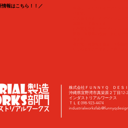
新情報はこちら！！／
当店は「オリジナルデザインを
ります。
ご入稿頂きましたデザインはお
認識として承ります。
​お写真を使用したデザインの入
真等、肖像権の侵害にあたるデ
きます。
著作権・肖像権を違反して御製
いかねますので予めご了承下さ
株式会社ＦＵＮＮＹＱ ＤＥＳ
沖縄県宜野湾市真栄原２丁目12-20
インダストリアルワークス
ＴＬＥ098-923-4474
industrialworksfab@funnyqdesig