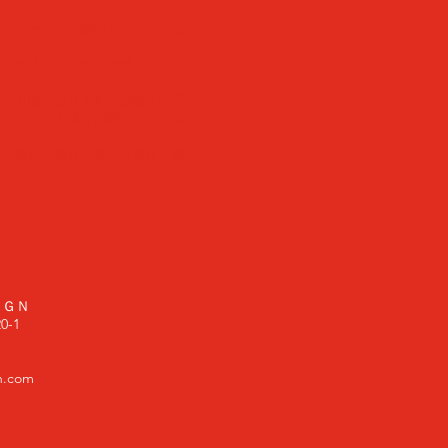
使用したグッズ製作」のお店とな
客様の「オリジナルデザイン」の
稿も可能となりますが芸能人の写
ザインのご入稿はお断りさせて頂
作を進めた場合、当店は責任を負
い。
ＩＧＮ
-1
n.com