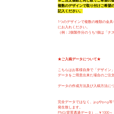
※ご注文個数と同じ数でご希望の
複数のデザインで取り付けご希望
記入ください。
1つのデザインで複数の種類の金具
にお入れください。
（例：2個製作分のうち1個は「ナ
★ご入稿データについて★
こちらはお客様自身で「デザイン
データをご用意出来た場合のご注
データの作成方法及び入稿方法に
完全データではなく、jpgやpn
発生致します。
PNG(背景透過データ）…￥1000～