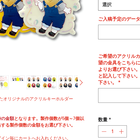
選択
ご入稿予定のデー
ご希望のアクリル
望の金具をこちら
よりお選び下さい
と記入して下さい
下さい。
*
たオリジナルのアクリルキーホルダー
時の金額
となります。製作個数が5個～7個以
数量
*
当する製作個数の金額をお選び下さい。
ザイン毎にカートへお入れください。