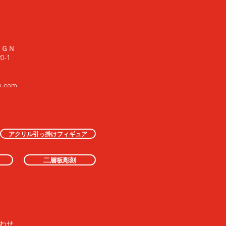
ＩＧＮ
-1
n.com
アクリル引っ掛けフィギュア
二層板彫刻
わせ