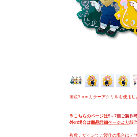
国産3ｍｍカラーアクリルを使用し
※こちらのページは
5
～7個ご製作
外の場合は
商品詳細ページより
該
複数デザインでご製作の場合はデ