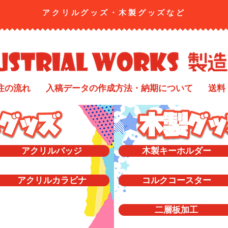
アクリルグッズ・​木製グッズなど
注の流れ
入稿データの作成方法・納期について
送料
アクリルバッジ
木製キーホルダー
アクリルカラビナ
コルクコースター
二層板加工