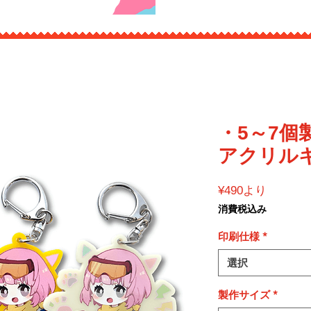
・5～7個
アクリル
セ
¥490
より
ー
消費税込み
ル
価
印刷仕様
*
格
選択
製作サイズ
*