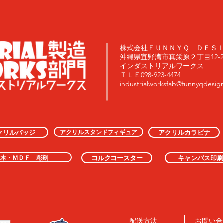
株式会社ＦＵＮＮＹＱ ＤＥＳ
沖縄県宜野湾市真栄原２丁目12-20
インダストリアルワークス
ＴＬＥ098-923-4474
industrialworksfab@funnyqdesig
アクリルスタンドフィギュア
クリルバッジ
アクリルカラビナ
木・ＭＤＦ 彫刻
コルクコースター
キャンバス印刷
配送方法
お問い合