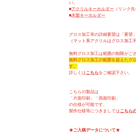
い。
■
アクリルキーホルダー
（リンク先
■
木製キーホルダー
グロス加工等の詳細要望は「要望
（マット系アクリルはグロス加工
無料グロス加工は範囲の制限がご
無料グロス加工の範囲を超えたグ
す。
詳しくは
こちら
をご確認下さい。
こちらの製品は
「片面印刷」「両面印刷」
の仕様が可能です。
製作仕様等につきましては
こちら
★ご入稿データについて★