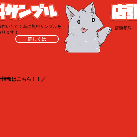
製作いただく為に無料サンプルを
​店頭受取
おります！
詳しくは
​著作権・肖
新情報はこちら！！／
当店は「オリジナルデザインを
ります。
ご入稿頂きましたデザインはお
認識として承ります。
​お写真を使用したデザインの入
真等、肖像権の侵害にあたるデ
きます。
著作権・肖像権を違反して御製
いかねますので予めご了承下さ