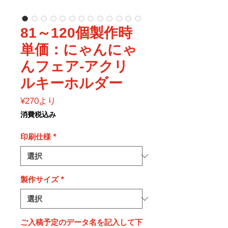
81～120個製作時
単価：にゃんにゃ
んフェア-アクリ
ルキーホルダー
セ
¥270
より
ー
消費税込み
ル
価
印刷仕様
*
格
製作サイズ
*
ご入稿予定のデータ名を記入して下