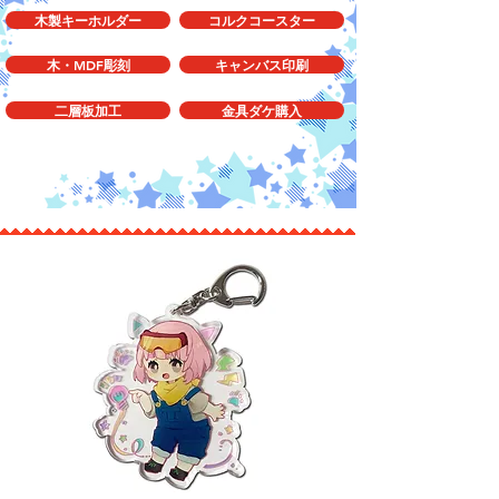
木製キーホルダー
コルクコースター
木・MDF彫刻
キャンバス印刷
二層板加工
金具ダケ購入