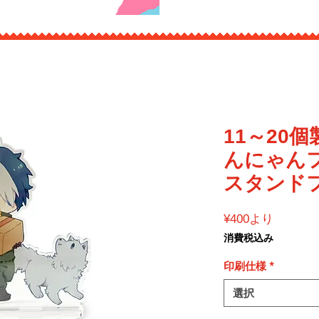
11～20
んにゃん
スタンド
セ
¥400
より
ー
消費税込み
ル
価
印刷仕様
*
格
選択