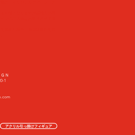
客様の「オリジナルデザイン」の
稿も可能となりますが芸能人の写
ザインのご入稿はお断りさせて頂
作を進めた場合、当店は責任を負
い。
ＩＧＮ
-1
n.com
アクリル引っ掛けフィギュア