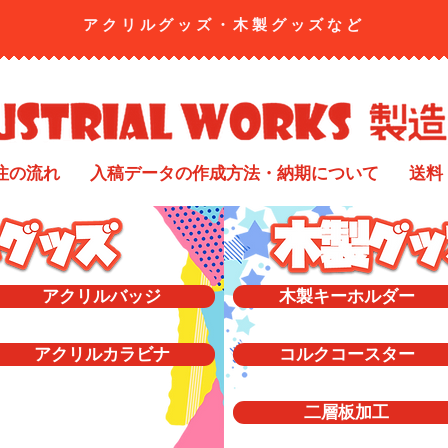
アクリルグッズ・​木製グッズなど
注の流れ
入稿データの作成方法・納期について
送料
アクリルバッジ
木製キーホルダー
アクリルカラビナ
コルクコースター
二層板加工