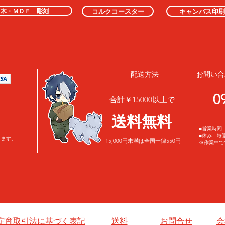
木・ＭＤＦ 彫刻
コルクコースター
キャンバス印刷
配送方法
お問い合
0
合計￥15000以上で
​送料無料
■営業時間 
■休み 毎
ります。
15,000円未満は全国一律550円
※作業中で
定商取引法に基づく表記
送料
お問合せ
会