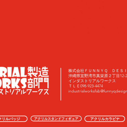
ご入稿頂きましたデザインはお
認識として承ります。
​お写真を使用したデザインの入
真等、肖像権の侵害にあたるデ
きます。
著作権・肖像権を違反して御製
いかねますので予めご了承下さ
株式会社ＦＵＮＮＹＱ ＤＥＳ
沖縄県宜野湾市真栄原２丁目12-20
インダストリアルワークス
ＴＬＥ098-923-4474
industrialworksfab@funnyqdesig
アクリルスタンドフィギュア
クリルバッジ
アクリルカラビナ