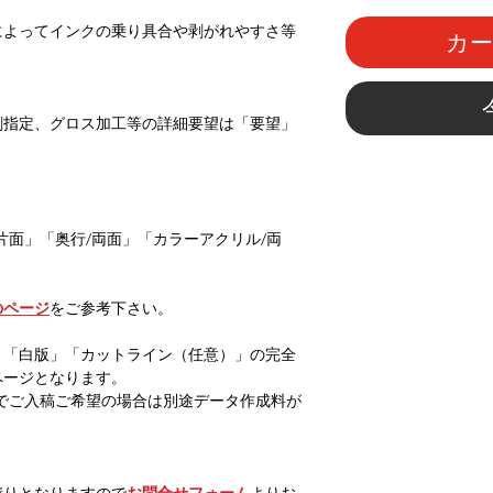
によってインクの乗り具合や剥がれやすさ等
カ
。
刷指定、グロス加工等の詳細要望は「要望」
片面」「奥行/両面」「カラーアクリル/両
のページ
をご参考下さい。
」「白版」「カットライン（任意）」の完全
ページとなります。
g等でご入稿ご希望の場合は別途データ作成料が