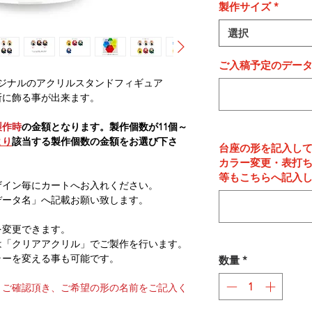
製作サイズ
*
選択
ご入稿予定のデー
ジナルのアクリルスタンドフィギュア
所に飾る事が出来ます。
製作時
の金額となります。製作個数が11個～
より
該当する製作個数の金額をお選び下さ
台座の形を記入し
カラー変更・表打
等もこちらへ記入
ザイン毎にカートへお入れください。
データ名」へ記載お願い致します。
を変更できます。
は「クリアアクリル」でご製作を行います。
ラーを変える事も可能です。
数量
*
りご確認頂き、ご希望の形の名前をご記入く