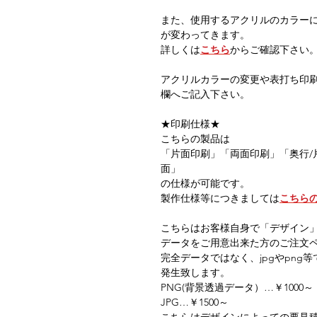
また、使用するアクリルのカラー
が変わってきます。
詳しくは
こちら
からご確認下さい
アクリルカラーの変更や表打ち印
欄へご記入下さい。
★印刷仕様★
こちらの製品は
「片面印刷」「両面印刷」「奥行/
面」
の仕様が可能です。
製作仕様等につきましては
こちら
こちらはお客様自身で「デザイン
データをご用意出来た方のご注文
完全データではなく、jpgやpn
発生致します。
PNG(背景透過データ）…￥1000～
JPG…￥1500～