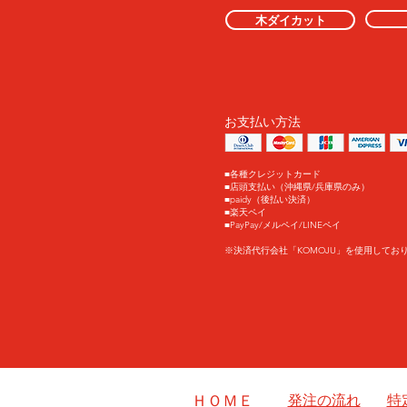
木ダイカット
お支払い方法
■各種クレジットカード
■店頭支払い（沖縄県/兵庫県のみ）
■paidy（後払い決済）
​■楽天ペイ
​■PayPay/メルペイ/LINEペイ
※決済代行会社「KOMOJU」を使用してお
ＨＯＭＥ
発注の流れ
特