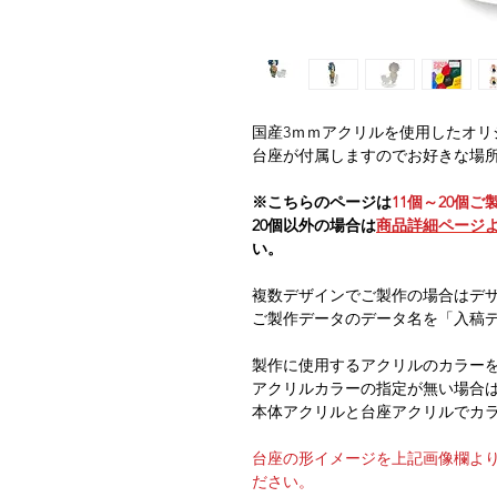
国産3ｍｍアクリルを使用したオリ
台座が付属しますのでお好きな場
※こちらのページは
11個～20個ご
20個以外の場合は
商品詳細ページ
い。
複数デザインでご製作の場合はデ
ご製作データのデータ名を「入稿
製作に使用するアクリルのカラー
アクリルカラーの指定が無い場合
本体アクリルと台座アクリルでカ
台座の形イメージを上記画像欄よ
ださい。